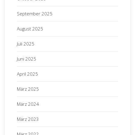
September 2025
August 2025
Juli 2025
Juni 2025
Deutsches Stiftungszentrum GmbH
Regionalbüro München
Zweigstraße 10
April 2025
80336 München
März 2025
Seiten
März 2024
Home
Impressum
März 2023
Kontakt
News
Projekte
März 2022