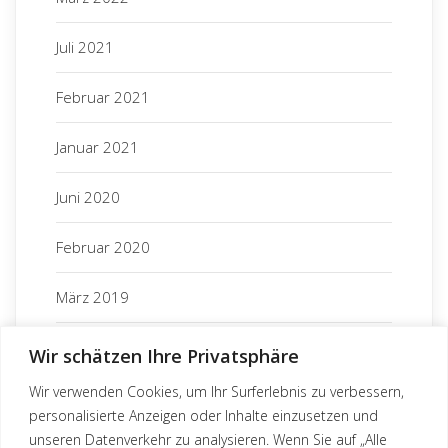
Spenden
Juli 2021
News
Februar 2021
Whispering Seed – Sommerbericht 2026
Solar System für das Training Center
Kein Weg zu weit
Januar 2021
Abonniere unseren Newsletter
Juni 2020
Februar 2020
März 2019
März 2018
Wir schätzen Ihre Privatsphäre
Wir verwenden Cookies, um Ihr Surferlebnis zu verbessern,
November 2017
personalisierte Anzeigen oder Inhalte einzusetzen und
Mit dem Klicken auf „Abonnieren“ stimmen Sie zu, dass wir
unseren Datenverkehr zu analysieren. Wenn Sie auf „Alle
Juni 2016