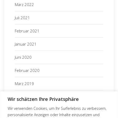
Projekte
März 2022
Spenden
Juli 2021
News
Februar 2021
Whispering Seed – Sommerbericht 2026
Solar System für das Training Center
Kein Weg zu weit
Januar 2021
Abonniere unseren Newsletter
Juni 2020
Februar 2020
März 2019
März 2018
Wir schätzen Ihre Privatsphäre
Wir verwenden Cookies, um Ihr Surferlebnis zu verbessern,
November 2017
personalisierte Anzeigen oder Inhalte einzusetzen und