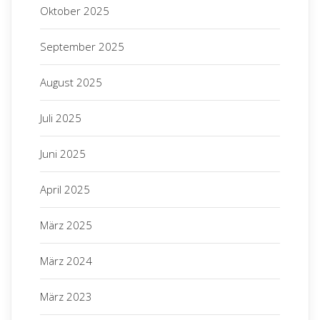
Oktober 2025
September 2025
August 2025
Juli 2025
Juni 2025
Deutsches Stiftungszentrum GmbH
Regionalbüro München
Zweigstraße 10
April 2025
80336 München
März 2025
Seiten
März 2024
Home
Impressum
März 2023
Kontakt
News